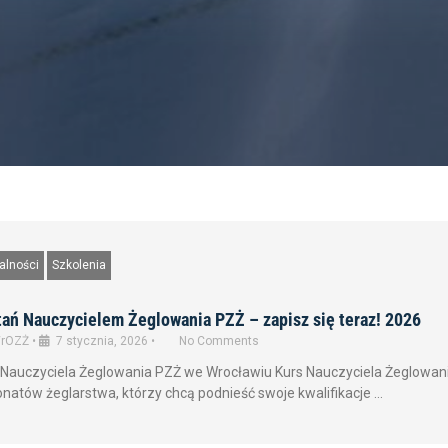
alności
Szkolenia
ań Nauczycielem Żeglowania PZŻ – zapisz się teraz! 2026
rOZŻ
•
7 stycznia, 2026
•
No Comments
 Nauczyciela Żeglowania PZŻ we Wrocławiu Kurs Nauczyciela Żeglowani
onatów żeglarstwa, którzy chcą podnieść swoje kwalifikacje …