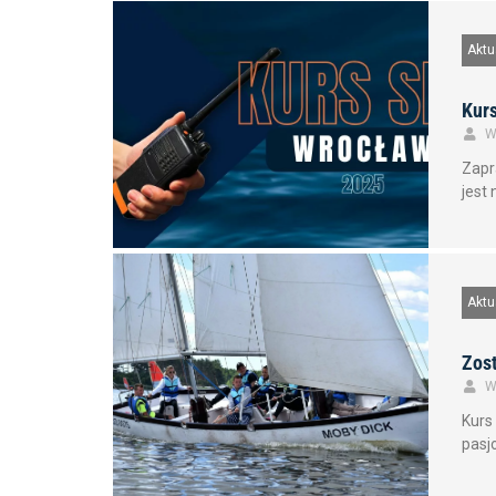
Aktu
Kur
W
Zapr
jest
Aktu
Zost
W
Kurs
pasj