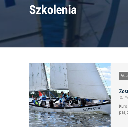
Szkolenia
Aktu
Zost
W
Kurs
pasj