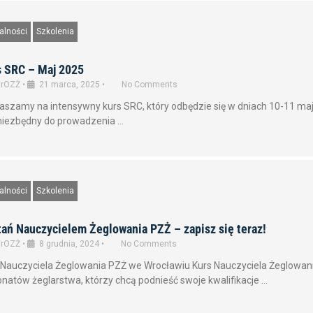
alności
Szkolenia
s SRC – Maj 2025
rOZŻ
•
21 marca, 2025
•
No Comments
aszamy na intensywny kurs SRC, który odbędzie się w dniach 10-11 maja
 niezbędny do prowadzenia …
alności
Szkolenia
ań Nauczycielem Żeglowania PZŻ – zapisz się teraz!
rOZŻ
•
8 grudnia, 2024
•
No Comments
 Nauczyciela Żeglowania PZŻ we Wrocławiu Kurs Nauczyciela Żeglowani
onatów żeglarstwa, którzy chcą podnieść swoje kwalifikacje …