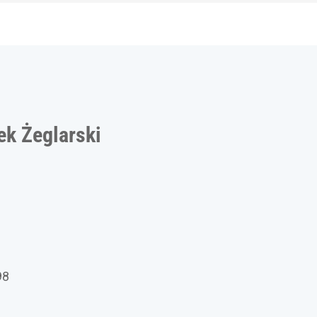
k Żeglarski
98